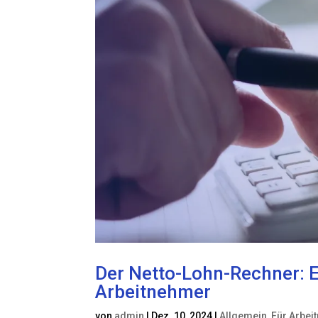
Der Netto-Lohn-Rechner: Ei
Arbeitnehmer
von
admin
|
Dez. 10, 2024
|
Allgemein
,
Für Arbei