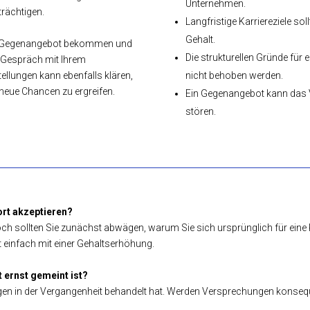
Unternehmen.
rächtigen.
Langfristige Karriereziele sol
Gehalt.
das Gegenangebot bekommen und
Die strukturellen Gründe für
s Gespräch mit Ihrem
tellungen kann ebenfalls klären,
nicht behoben werden.
 neue Chancen zu ergreifen.
Ein Gegenangebot kann das V
stören.
ort akzeptieren?
ch sollten Sie zunächst abwägen, warum Sie sich ursprünglich für eine
einfach mit einer Gehaltserhöhung.
t ernst gemeint ist?
egen in der Vergangenheit behandelt hat. Werden Versprechungen konsequ