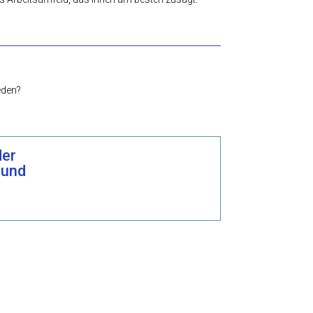
eden?
der
 und