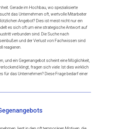
nheit. Gerade im Hochbau, wo spezialisierte
sucht das Unternehmen oft, wertvolle Mitarbeiter
lötzlichen Angebot? Dies ist meist nicht nur ein
elt es sich oft um eine strategische Antwort auf
austritt verbunden sind. Die Suche nach
tätseinbußen und der Verlust von Fachwissen sind
l reagieren.
en, und ein Gegenangebot scheint eine Möglichkeit,
ckend klingt, fragen sich viele: Ist dies wirklich
s für das Unternehmen? Diese Frage bedarf einer
 Gegenangebots
nehmen, liegt in den oft temporären Motiven, die