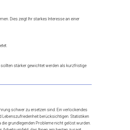
n. Dies zeigt Ihr starkes Interesse an einer
etet.
sollten stärker gewichtet werden als kurzfristige
rung schwer zu ersetzen sind. Ein verlockendes
 Lebenszufriedenheit berücksichtigen. Statistiken
da die grundlegenden Probleme nicht gelöst wurden.
as Arbeitsumfeld, das Ihnen am besten zusagt.