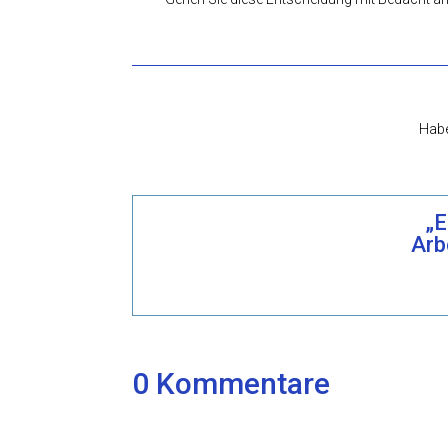
Habe
„E
Arb
0 Kommentare