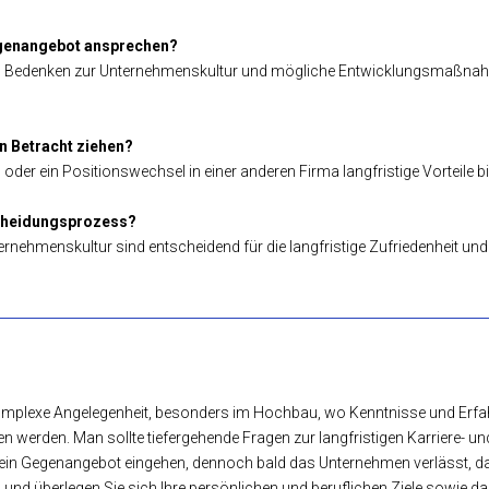
Gegenangebot ansprechen?
iele, Bedenken zur Unternehmenskultur und mögliche Entwicklungsmaßnahme
in Betracht ziehen?
oder ein Positionswechsel in einer anderen Firma langfristige Vorteile bi
tscheidungsprozess?
rnehmenskultur sind entscheidend für die langfristige Zufriedenheit und 
mplexe Angelegenheit, besonders im Hochbau, wo Kenntnisse und Erfah
werden. Man sollte tiefergehende Fragen zur langfristigen Karriere- und
 auf ein Gegenangebot eingehen, dennoch bald das Unternehmen verlässt, 
und überlegen Sie sich Ihre persönlichen und beruflichen Ziele sowie d